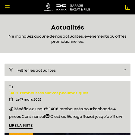


56 avenue du Lauragais
31860 Labarthe sur Leze
Actualités
05 61 08 66 76
Ne manquez aucune de nos actualités, évènements ou offres
promotionnelles.
Filtrer les actualités


Adresse email de réception

140 € remboursés sur vos pneumatiques
Le 17 mars 2026

💰 Bénéficiez jusqu'à 140€ remboursés pour l'achat de 4
Recopier le code ci-contre

pneus Continental 🛞 C'est au Garage Razat jusqu'au 11 avril.
Rafraîchir le captcha

Un large choix de taille de pneus et l'assurance d'un
LIRE LA SUITE
montage de qualité avec nos experts ✨ Prenez rendez-vous