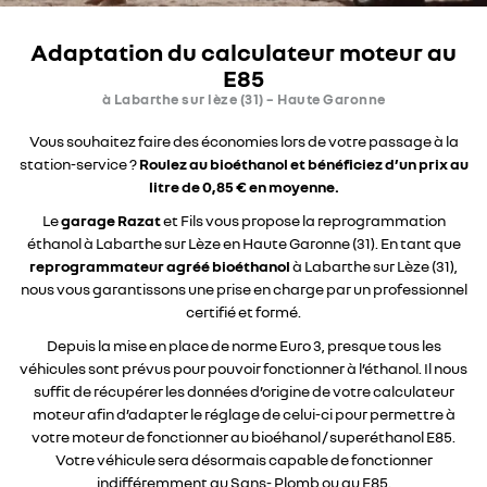
Adaptation du calculateur moteur au
E85
à Labarthe sur lèze (31) – Haute Garonne
En cochant cette case, vous consentez à recevoir nos propositions commerciales
à l'adresse email indiqué ci-dessus. Vous pouvez vous désinscrire à tout moment
en utilisant
le formulaire de désinscription
.
Vous souhaitez faire des économies lors de votre passage à la
station-service ?
Roulez au bioéthanol et bénéficiez d’un prix au
Inscription
litre de 0,85 € en moyenne.
Le
garage Razat
et Fils vous propose la reprogrammation
éthanol à Labarthe sur Lèze en Haute Garonne (31). En tant que
reprogrammateur agréé bioéthanol
à Labarthe sur Lèze (31),
nous vous garantissons une prise en charge par un professionnel
certifié et formé.
Depuis la mise en place de norme Euro 3, presque tous les
véhicules sont prévus pour pouvoir fonctionner à l’éthanol. Il nous
suffit de récupérer les données d’origine de votre calculateur
moteur afin d’adapter le réglage de celui-ci pour permettre à
votre moteur de fonctionner au bioéhanol / superéthanol E85.
Votre véhicule sera désormais capable de fonctionner
indifféremment au Sans- Plomb ou au E85.