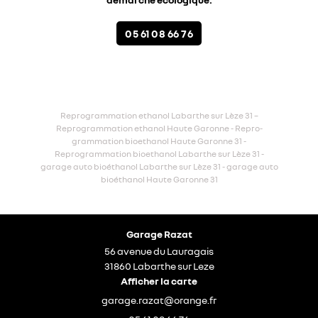
05 61 08 66 76
Reprogrammation ethanol Labarthe sur Lèze 31 –
Reprogrammation ethanol Haute Garonne - Repro-
grammation bioethanol Haute Garonne 31 -
Reprogrammation bioethanol Labarthe sur Lèze 31 -
garage auto bioéthanol Labarthe sur Lèze 31 - garage auto
bioéthanol Haute Garonne 31
Garage Razat
56 avenue du Lauragais
31860 Labarthe sur Leze
Afficher la carte