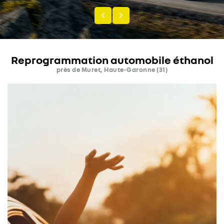
ACCUEIL
Une questio
Reprogrammation automobile éthanol
NEUFS
près de Muret, Haute-Garonne (31)
OCCASIONS
05 61 08 66 7
NOS ATELIERS
ETHANOL
DESTOCKAGE
Rejoignez-nous
TUTOS
ACTU’
Restez infor