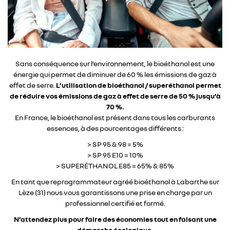
Sans conséquence sur l’environnement, le bioéthanol est une
énergie qui permet de diminuer de 60 % les émissions de gaz à
effet de serre.
L’utilisation de bioéthanol / superéthanol permet
de réduire vos émissions de gaz à effet de serre de 50 % jusqu’à
70 %.
En France, le bioéthanol est présent dans tous les carburants
essences, à des pourcentages différents :
> SP 95 & 98 = 5%
> SP 95 E10 = 10%
> SUPERÉTHANOL E85 = 65% & 85%
En tant que reprogrammateur agréé bioéthanol à Labarthe sur
Lèze (31) nous vous garantissons une prise en charge par un
professionnel certifié et formé.
N’attendez plus pour faire des économies tout en faisant une
démarche écologique.