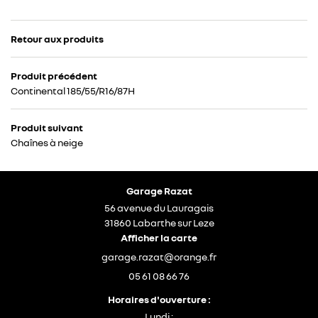
ETHANOL
Retour aux produits
DESTOCKAGE
Rejoignez-nous
Produit précédent
TUTOS
Continental 185/55/R16/87H
ACTU’
Restez infor
Produit suivant
Chaînes à neige
AVIS
Inscription Newsl
CONTACT
Garage Razat
56 avenue du Lauragais
31860 Labarthe sur Leze
Afficher la carte
05 61 08 66 76
Horaires d'ouverture :
Lundi :