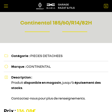


56 avenue du Lauragais
31860 Labarthe sur Leze
Continental 185/60/R14/82H
05 61 08 66 76
Catégorie :
PIECES DETACHEES

Marque :
CONTINENTAL

Adresse email de réception

Description :

Produit
disponible en magasin
, jusqu'à
épuisement des
stocks
.
Recopier le code ci-contre

Contactez-nous pour plus de renseignements.
Rafraîchir le captcha

Prix :
136,08€